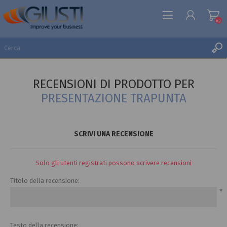
(0)
REGISTRATI
RECENSIONI DI PRODOTTO PER
ACCESSO
PRESENTAZIONE TRAPUNTA
LISTA DEI DESIDERI
(0)
SCRIVI UNA RECENSIONE
Solo gli utenti registrati possono scrivere recensioni
Titolo della recensione:
*
Testo della recensione: